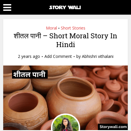
Moral
Short Stories
•
शीतल पानी – Short Moral Story In
Hindi
2 years ago
Add Comment
by
Abhishri vithalani