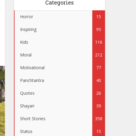
Categories
Horror
15
Inspiring
95
Kids
116
Moral
212
Motivational
77
Panchtantra
40
Quotes
26
Shayari
39
Short Stories
358
Status
15