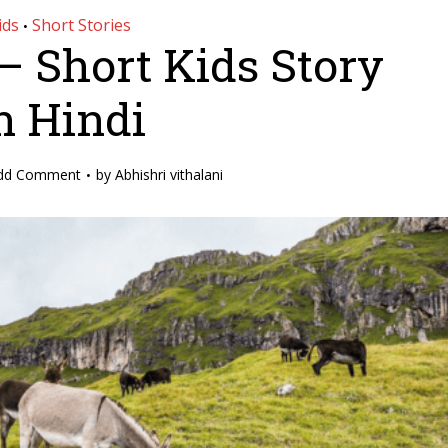
ids
Short Stories
•
 – Short Kids Story
n Hindi
dd Comment
by
Abhishri vithalani