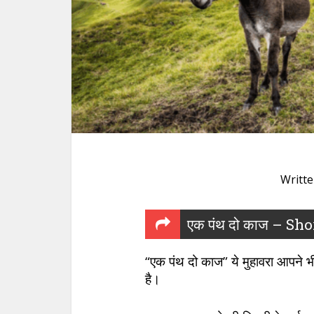
Writt
एक पंथ दो काज – Sh
“एक पंथ दो काज” ये मुहावरा आपने भी 
है।