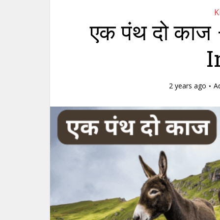
K
एक पंथ दो काज
I
2 years ago
A