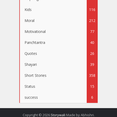
Kids
116
Moral
212
Motivational
77
Panchtantra
40
Quotes
26
Shayari
39
Short Stories
358
Status
15
success
6
Copyright © 2026.
Storywali
Made by Abhishri.