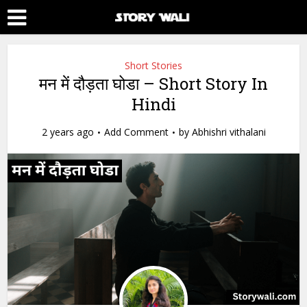
Short Stories
मन में दौड़ता घोडा – Short Story In
Hindi
2 years ago
Add Comment
by
Abhishri vithalani