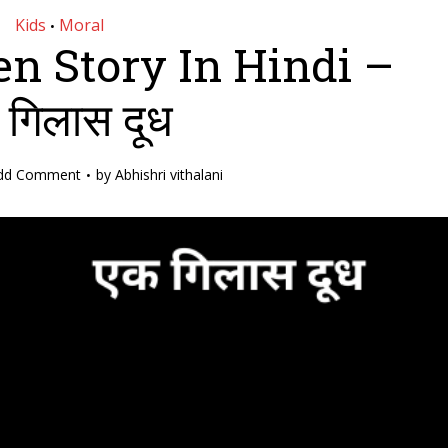
Kids
Moral
•
en Story In Hindi –
 गिलास दूध
dd Comment
by
Abhishri vithalani