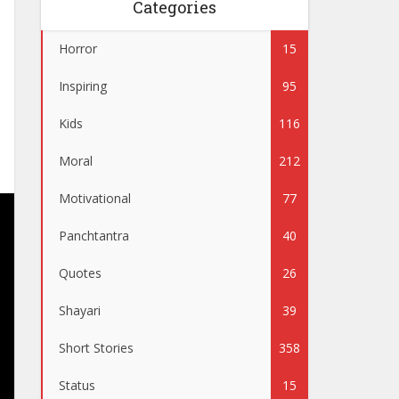
Categories
Horror
15
Inspiring
95
Kids
116
Moral
212
Motivational
77
Panchtantra
40
Quotes
26
Shayari
39
Short Stories
358
Status
15