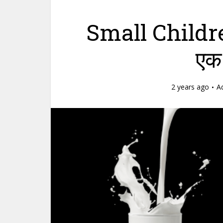
Small Childr
एक
2 years ago
A