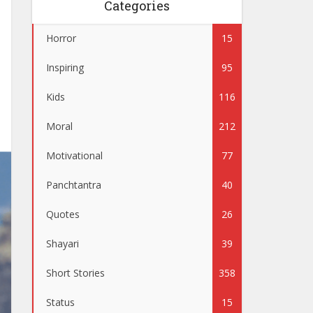
Categories
Horror
15
Inspiring
95
Kids
116
Moral
212
Motivational
77
Panchtantra
40
Quotes
26
Shayari
39
Short Stories
358
Status
15