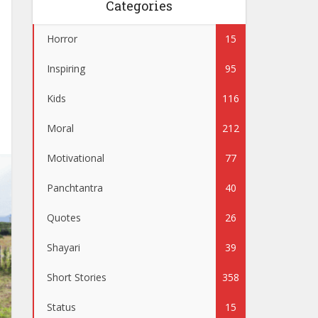
Categories
Horror
15
Inspiring
95
Kids
116
Moral
212
Motivational
77
Panchtantra
40
Quotes
26
Shayari
39
Short Stories
358
Status
15