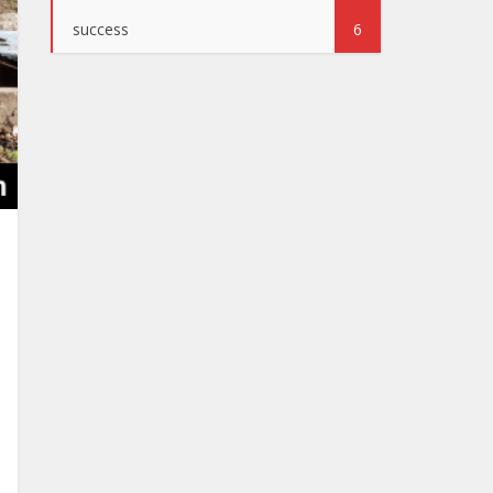
success
6