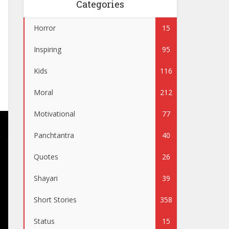
Categories
Horror
15
Inspiring
95
Kids
116
Moral
212
Motivational
77
Panchtantra
40
Quotes
26
Shayari
39
Short Stories
358
Status
15