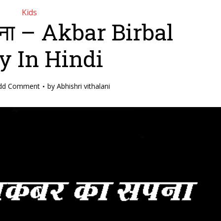
Kids
ना – Akbar Birbal
y In Hindi
dd Comment
by
Abhishri vithalani