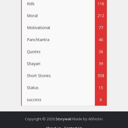
Kids
116
Moral
212
Motivational
77
Panchtantra
40
Quotes
26
Shayari
39
Short Stories
358
Status
15
success
6
Copyright © 2026.
Storywali
Made by Abhishri.
About us
Contact Us