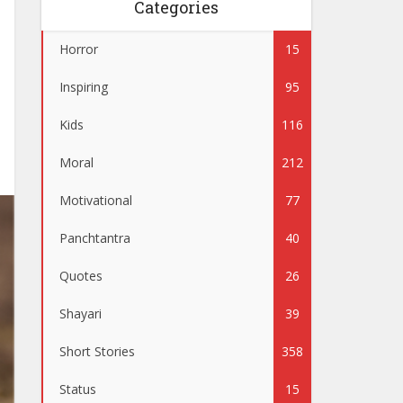
Categories
Horror
15
Inspiring
95
Kids
116
Moral
212
Motivational
77
Panchtantra
40
Quotes
26
Shayari
39
Short Stories
358
Status
15