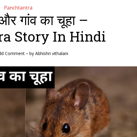
Panchtantra
और गांव का चूहा –
a Story In Hindi
dd Comment
by
Abhishri vithalani