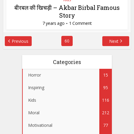
बीरबल की खिचड़ी – Akbar Birbal Famous
Story
7 years ago
1 Comment
60
Previous
Next
Categories
Horror
15
Inspiring
95
Kids
116
Moral
212
Motivational
77