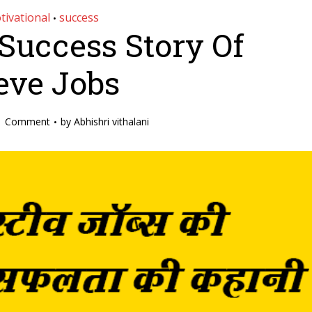
tivational
success
•
 – Success Story Of
eve Jobs
1 Comment
by
Abhishri vithalani