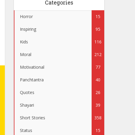
Categories
Horror
15
Inspiring
95
Kids
116
Moral
212
Motivational
77
Panchtantra
40
Quotes
26
Shayari
39
Short Stories
358
Status
15