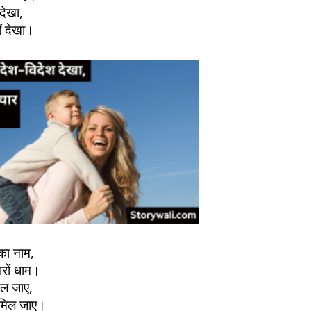
देखा,
ीं देखा।
का नाम,
रों धाम।
िल जाए,
त मिल जाए।