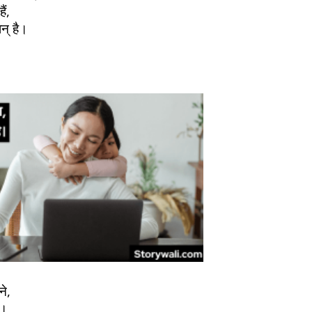
ैं,
ान् है।
ने,
ै।