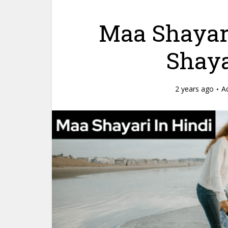
Maa Shayari
Shaya
2 years ago
A