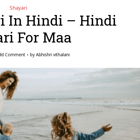
Shayari
 In Hindi – Hindi
ri For Maa
dd Comment
by
Abhishri vithalani