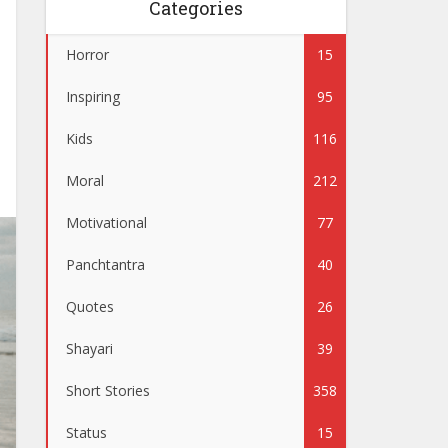
Categories
Horror
15
Inspiring
95
Kids
116
Moral
212
Motivational
77
Panchtantra
40
Quotes
26
Shayari
39
Short Stories
358
Status
15